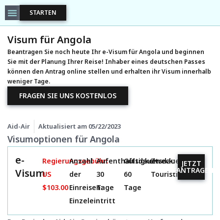
STARTEN
Visum für Angola
Beantragen Sie noch heute Ihr e-Visum für Angola und beginnen
Sie mit der Planung Ihrer Reise! Inhaber eines deutschen Passes
können den Antrag online stellen und erhalten ihr Visum innerhalb
weniger Tage.
FRAGEN SIE UNS KOSTENLOS
Aid-Air
Aktualisiert am
05/22/2023
Visumoptionen für Angola
e-
Regierungsgebühr:
Anzahl
Aufenthaltsdauer:
Gültigkeitsdauer:
Zweck:
JETZT
BEANTRAGEN
Visum
US
der
30
60
Touristisch
$103.00
Einreisen:
Tage
Tage
Einzeleintritt