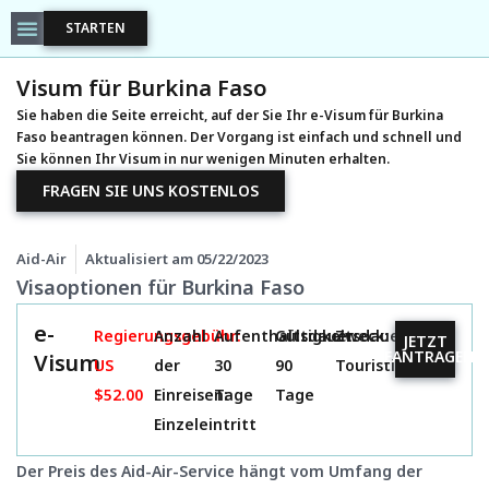
STARTEN
Visum für Burkina Faso
Sie haben die Seite erreicht, auf der Sie Ihr e-Visum für Burkina
Faso beantragen können. Der Vorgang ist einfach und schnell und
Sie können Ihr Visum in nur wenigen Minuten erhalten.
FRAGEN SIE UNS KOSTENLOS
Aid-Air
Aktualisiert am
05/22/2023
Visaoptionen für Burkina Faso
e-
Regierungsgebühr:
Anzahl
Aufenthaltsdauer:
Gültigkeitsdauer:
Zweck:
JETZT
BEANTRAGEN
Visum
US
der
30
90
Touristisch
$52.00
Einreisen:
Tage
Tage
Einzeleintritt
Der Preis des Aid-Air-Service hängt vom Umfang der