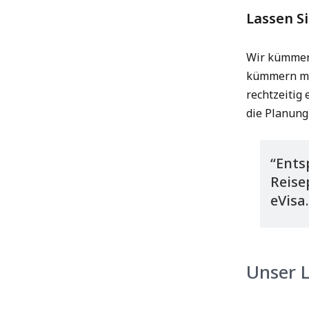
Lassen Si
Wir kümmern
kümmern müs
rechtzeitig
die Planung
“Ents
Reise
eVisa.
Unser 