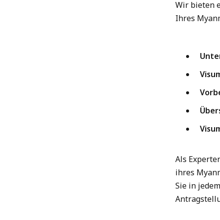
Wir bieten 
Ihres Myanm
Unte
Visu
Vorb
Über
Visu
Als Experte
ihres Myanm
Sie in jedem
Antragstellu