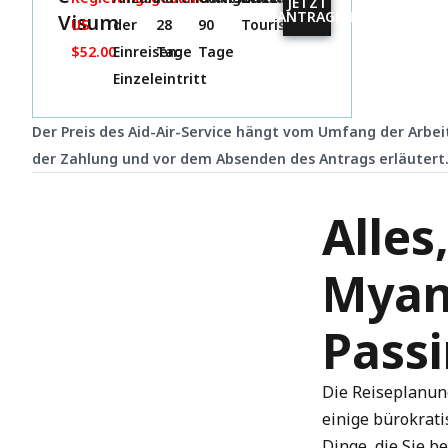
JETZT
BEANTRAGEN
Visum
US
der
28
90
Touristisch
$52.00
Einreisen:
Tage
Tage
Einzeleintritt
Der Preis des Aid-Air-Service hängt vom Umfang der Arbeit
der Zahlung und vor dem Absenden des Antrags erläutert
Alles
Myan
Pass
Die Reiseplanung
einige bürokrati
Dinge, die Sie b