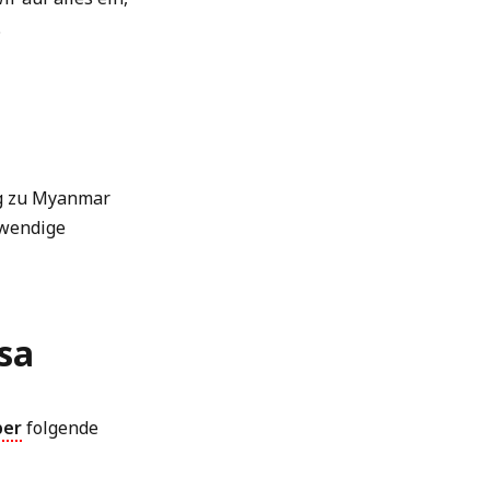
.
ng zu Myanmar
fwendige
sa
ber
folgende