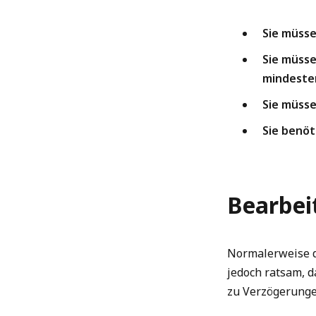
Sie müss
Sie müsse
mindesten
Sie müsse
Sie benöt
Bearbei
Normalerweise d
jedoch ratsam, d
zu Verzögerung